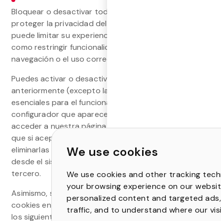
Bloquear o desactivar todas las cookies ayuda a
proteger la privacidad del usuario, pero también
puede limitar su experiencia en algunos sitios web, así
como restringir funcionalidades o incluso impedir la
navegación o el uso correcto de algunos servicios.
Puedes activar o desactivar las cookies descritas
anteriormente (excepto las técnicas, que son
esenciales para el funcionamiento) a través del
configurador que aparece en el aviso de cookies al
acceder a nuestra página de inicio. Ten en cuenta
que si aceptas cookies de terceros, deberás
We use cookies
eliminarlas desde las opciones del navegador o
desde el sistema proporcionado por el propio
tercero.
We use cookies and other tracking tech
your browsing experience on our websit
Asimismo, si deseas saber cómo desactivar las
personalized content and targeted ads,
cookies en los navegadores más populares, consulta
traffic, and to understand where our vis
los siguientes tutoriales: