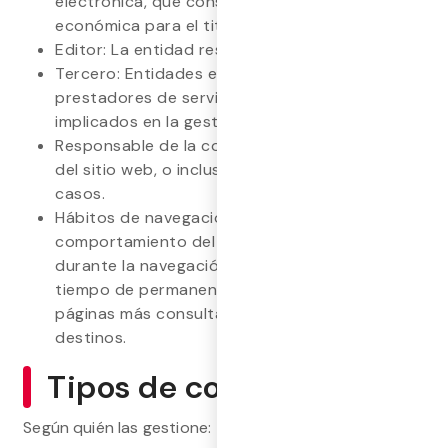
electrónica, que constituya una actividad
económica para el titular del sitio web.
Editor: La entidad responsable del sitio web.
Tercero: Entidades externas, colaboradores,
prestadores de servicios o socios del editor
implicados en la gestión de cookies.
Responsable de la cookie: El editor, el titular
del sitio web, o incluso un tercero en algunos
casos.
Hábitos de navegación: Tendencias de
comportamiento del usuario observadas
durante la navegación en un sitio web, como el
tiempo de permanencia, secciones visitadas,
páginas más consultadas, fuentes de tráfico, y
destinos.
Tipos de cookies
Según quién las gestione: