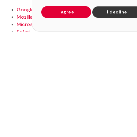
Google Chrome
I agree
I decline
Mozilla Firefox
Microsoft Edge
Safari
Opera
Si tienes dudas o preguntas sobre esta Política de
Cookies, puedes contactarnos a través de los datos
disponibles en nuestro sitio web.
Para información completa y específica sobre la
protección de datos personales, consulta nuestra
Política de Privacidad.