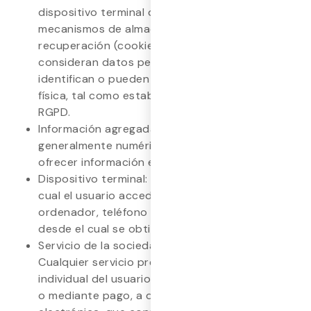
dispositivo terminal del usuario mediante
mecanismos de almacenamiento y
recuperación (cookies o similares). Se
consideran datos personales cuando
identifican o pueden identificar a una persona
física, tal como establece el artículo 4 del
RGPD.
Información agregada: Datos no nominales,
generalmente numéricos, utilizados para
ofrecer información estadística.
Dispositivo terminal: El dispositivo desde el
cual el usuario accede al servicio, como un
ordenador, teléfono móvil, tableta, etc., y
desde el cual se obtiene la información.
Servicio de la sociedad de la información:
Cualquier servicio prestado a petición
individual del usuario, ya sea de forma gratuita
o mediante pago, a distancia y por vía