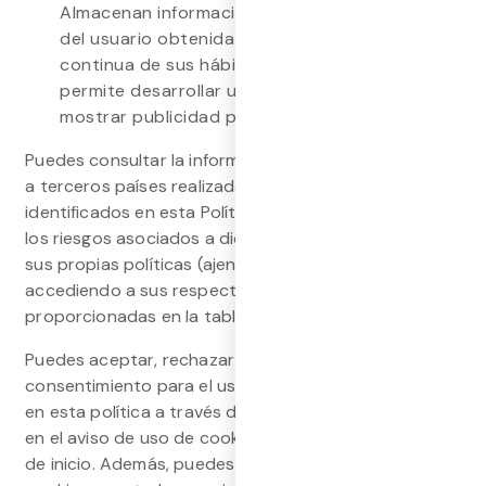
Almacenan información del comportamiento
del usuario obtenida mediante la observación
continua de sus hábitos de navegación, lo que
permite desarrollar un perfil específico para
mostrar publicidad personalizada.
Puedes consultar la información sobre transferencias
a terceros países realizadas por los terceros
identificados en esta Política de Cookies, así como
los riesgos asociados a dichas transferencias según
sus propias políticas (ajenas a este sitio web),
accediendo a sus respectivas Políticas de Cookies
proporcionadas en la tabla anterior.
Puedes aceptar, rechazar o revocar el
consentimiento para el uso de las cookies descritas
en esta política a través del configurador disponible
en el aviso de uso de cookies al acceder a la página
de inicio. Además, puedes desactivar o eliminar las