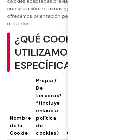
cookies aceptadas previamente desde la
configuración de tu navegador. A continuación,
ofrecemos orientación para los navegadores más
utilizados.
¿QUÉ COOKIES
UTILIZAMOS
ESPECÍFICAMENTE?
Propia /
De
terceros*
*(incluye
enlace a
Nombre
política
de la
de
Tipo de
Cookie
cookies)
Cookie
Finalidad
Per