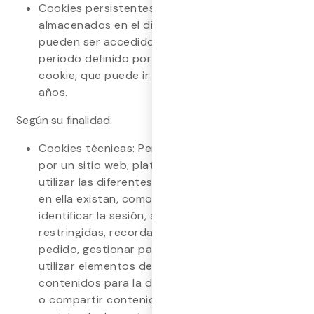
Cookies persistentes: Los datos siguen
almacenados en el dispositivo del usuario y
pueden ser accedidos y tratados durante un
periodo definido por el responsable de la
cookie, que puede ir de unos minutos a varios
años.
Según su finalidad:
Cookies técnicas: Permiten al usuario navegar
por un sitio web, plataforma o aplicación y
utilizar las diferentes opciones o servicios que
en ella existan, como controlar el tráfico,
identificar la sesión, acceder a zonas
restringidas, recordar los elementos de un
pedido, gestionar pagos, prevenir fraudes,
utilizar elementos de seguridad, almacenar
contenidos para la difusión de vídeos o sonido,
o compartir contenidos a través de redes