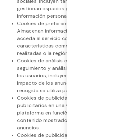
sociales. Incluyen también aquellas que
gestionan espacios publicitarios sin recabar
información personal.
Cookies de preferencias o personalización:
Almacenan información para que el usuario
acceda al servicio con determinadas
características como el idioma, las búsquedas
realizadas o la región desde donde accede.
Cookies de análisis o medición: Permiten el
seguimiento y análisis del comportamiento de
los usuarios, incluyendo la medición del
impacto de los anuncios. La información
recogida se utiliza para mejorar el servicio.
Cookies de publicidad: Gestionan los espacios
publicitarios en una web, aplicación o
plataforma en función de criterios como el
contenido mostrado o la frecuencia de los
anuncios.
Cookies de publicidad comportamental: