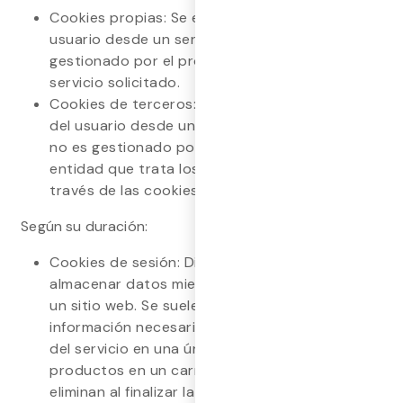
Cookies propias: Se envían al dispositivo del
usuario desde un servidor o dominio
gestionado por el propio editor que presta el
servicio solicitado.
Cookies de terceros: Se envían al dispositivo
del usuario desde un servidor o dominio que
no es gestionado por el editor, sino por otra
entidad que trata los datos obtenidos a
través de las cookies.
Según su duración:
Cookies de sesión: Diseñadas para recabar y
almacenar datos mientras el usuario accede a
un sitio web. Se suelen usar para almacenar
información necesaria durante la prestación
del servicio en una única sesión (por ejemplo,
productos en un carrito de compra) y se
eliminan al finalizar la sesión.